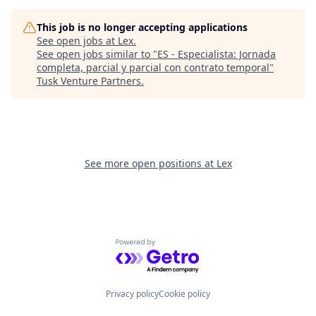
This job is no longer accepting applications
See open jobs at
Lex
.
See open jobs similar to "
ES - Especialista: Jornada
completa, parcial y parcial con contrato temporal
"
Tusk Venture Partners
.
See more open positions at
Lex
Powered by Getro.com
Privacy policy
Cookie policy