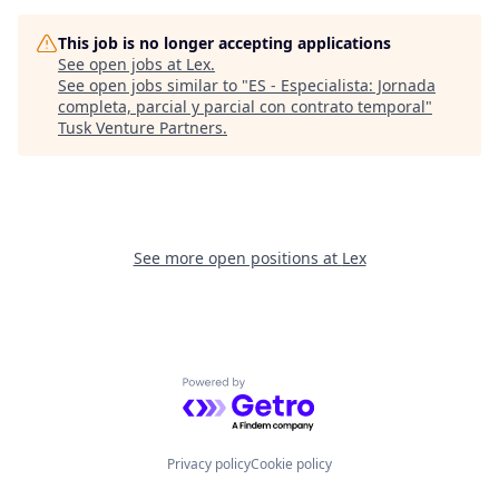
This job is no longer accepting applications
See open jobs at
Lex
.
See open jobs similar to "
ES - Especialista: Jornada
completa, parcial y parcial con contrato temporal
"
Tusk Venture Partners
.
See more open positions at
Lex
Powered by Getro.com
Privacy policy
Cookie policy