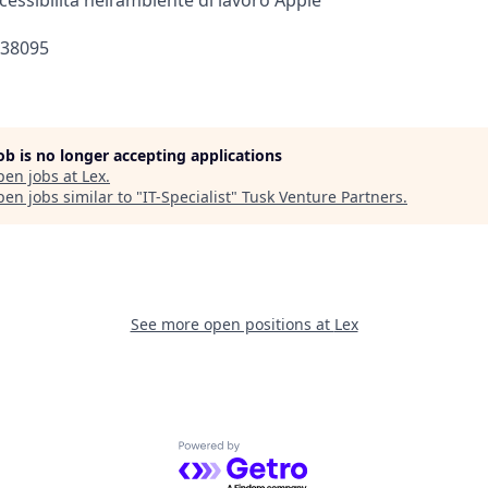
ccessibilità nell’ambiente di lavoro Apple
438095
job is no longer accepting applications
pen jobs at
Lex
.
en jobs similar to "
IT-Specialist
"
Tusk Venture Partners
.
See more open positions at
Lex
Powered by Getro.com