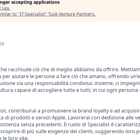
longer accepting applications
t
Lex
.
milar to "
IT-Specialist
"
Tusk Venture Partners
.
26
 che racchiude ciò che di meglio abbiamo da offrire. Mettiam
per aiutare le persone a fare ciò che amano, offrendo un’e
lusione sia una responsabilità condivisa: insieme, ci impeg
ura capace di accogliere tutte e tutti, in cui ogni persona 
list, contribuirai a promuovere la brand loyalty e ad acquisir
ta di prodotti e servizi Apple. Lavorerai con dedizione alle v
istenza senza precedenti. Il ruolo di Specialist è caratterizz
coprire di più sulle esigenze dei clienti, suggerendo loro 
 le loro vite.