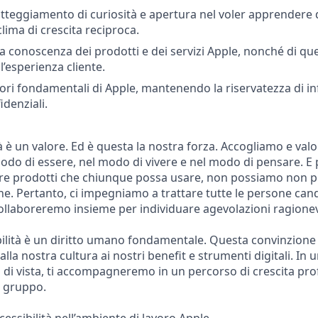
teggiamento di curiosità e apertura nel voler apprendere d
lima di crescita reciproca.
 conoscenza dei prodotti e dei servizi Apple, nonché di quell
l’esperienza cliente.
alori fondamentali di Apple, mantenendo la riservatezza di i
idenziali.
tà è un valore. Ed è questa la nostra forza. Accogliamo e val
modo di essere, nel modo di vivere e nel modo di pensare. E 
zare prodotti che chiunque possa usare, non possiamo non 
one. Pertanto, ci impegniamo a trattare tutte le persone ca
Collaboreremo insieme per individuare agevolazioni ragionev
bilità è un diritto umano fondamentale. Questa convinzione si
alla nostra cultura ai nostri benefit e strumenti digitali. In
i di vista, ti accompagneremo in un percorso di crescita prof
n gruppo.