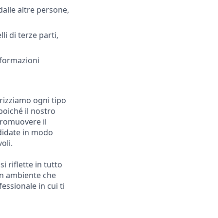
alle altre persone,
i di terze parti,
nformazioni
orizziamo ogni tipo
poiché il nostro
promuovere il
ndidate in modo
oli.
 riflette in tutto
 un ambiente che
essionale in cui ti