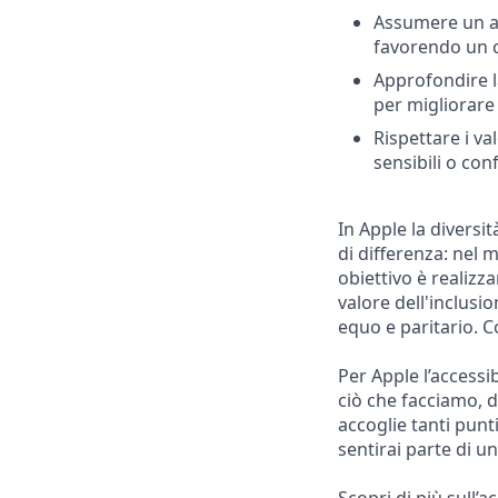
Assumere un at
favorendo un c
Approfondire la
per migliorare 
Rispettare i v
sensibili o conf
In Apple la diversi
di differenza: nel 
obiettivo è realiz
valore dell'inclusi
equo e paritario. 
Per Apple l’accessi
ciò che facciamo, d
accoglie tanti punt
sentirai parte di u