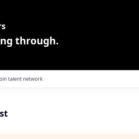
rs
ing through.
Join talent network
st