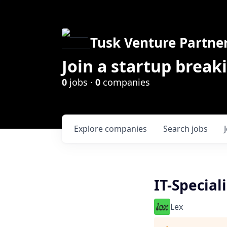
Tusk Venture Partne
Join a startup break
0
jobs ·
0
companies
Explore
companies
Search
jobs
IT-Speciali
Lex