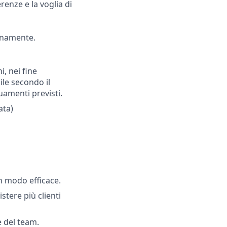
renze e la voglia di
ianamente.
i, nei fine
ile secondo il
uamenti previsti.
ata)
in modo efficace.
stere più clienti
e del team.