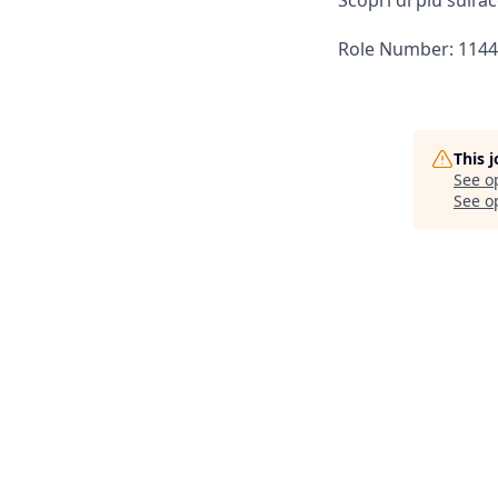
Scopri di più sull’a
Role Number: 114
This 
See o
See op