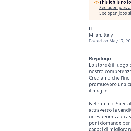
This job is no 
See open jobs a
See open jobs si
IT
Milan, Italy
Posted
on May 17, 20
Riepilogo
Lo store è il luogo
nostra competenza 
Crediamo che l’inc
promuovere una cult
il meglio.
Nel ruolo di Specia
attraverso la vendi
un’esperienza di ass
poni domande per s
capaci di migliorare