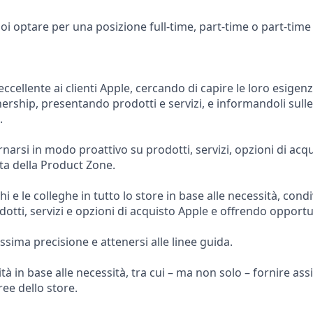
oi optare per una posizione full-time, part-time o part-tim
eccellente ai clienti Apple, cercando di capire le loro esigenz
rship, presentando prodotti e servizi, e informandoli sulle
.
arsi in modo proattivo su prodotti, servizi, opzioni di acq
ta della Product Zone.
i e le colleghe in tutto lo store in base alle necessità, cond
otti, servizi e opzioni di acquisto Apple e offrendo opport
sima precisione e attenersi alle linee guida.
ità in base alle necessità, tra cui – ma non solo – fornire assi
ree dello store.