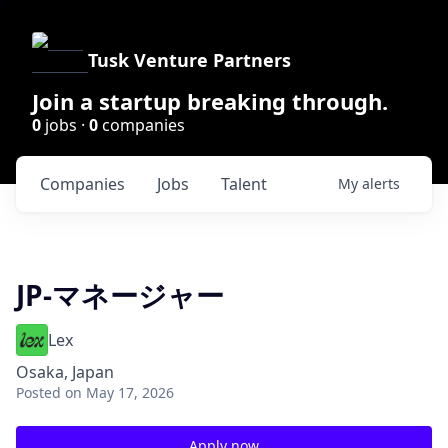
Tusk Venture Partners
Join a startup breaking through.
0
jobs ·
0
companies
Companies
Jobs
Talent
My
alerts
JP-マネージャー
Lex
Osaka, Japan
Posted
on May 17, 2026
Apply now