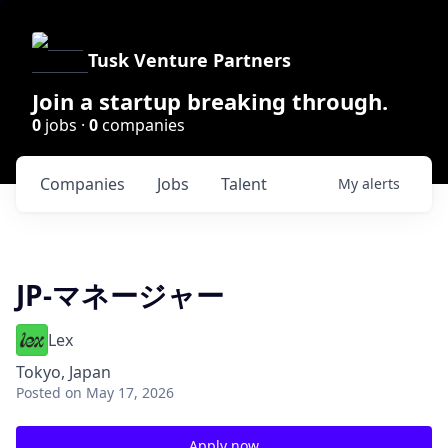
Tusk Venture Partners
Join a startup breaking through.
0
jobs ·
0
companies
Companies
Jobs
Talent
My
alerts
JP-マネージャー
Lex
Tokyo, Japan
Posted
on May 17, 2026
Apply now