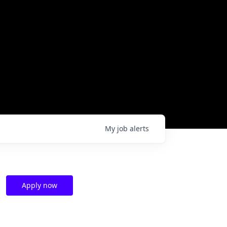
My
job
alerts
Apply now