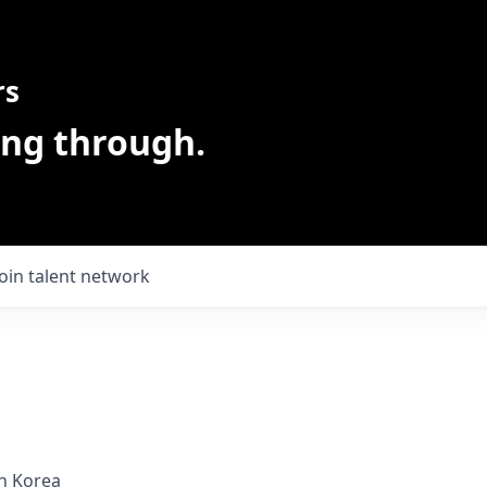
rs
ing through.
Join talent network
h Korea