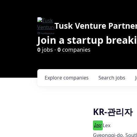
Tusk Venture Partne
Join a startup break
0
jobs ·
0
companies
Explore
companies
Search
jobs
KR-관리자
Lex
Gyeonggi-do, Sout