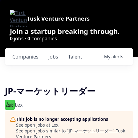
Tusk Venture Partners
Join a startup breaking through.
0
jobs ·
0
companies
Companies
Jobs
Talent
My
alerts
JP-マーケットリーダー
Lex
This job is no longer accepting applications
See open jobs at
Lex
.
See open jobs similar to "
JP-マーケットリーダー
"
Tusk
Venture Partners
.