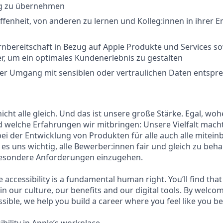
g zu übernehmen
fenheit, von anderen zu lernen und Kolleg:innen in ihrer E
nbereitschaft in Bezug auf Apple Produkte und Services s
r, um ein optimales Kundenerlebnis zu gestalten
ler Umgang mit sensiblen oder vertraulichen Daten entsp
nicht alle gleich. Und das ist unsere große Stärke. Egal, w
 welche Erfahrungen wir mitbringen: Unsere Vielfalt macht
bei der Entwicklung von Produkten für alle auch alle mite
es uns wichtig, alle Bewerber:innen fair und gleich zu beh
esondere Anforderungen einzugehen.
e accessibility is a fundamental human right. You’ll find that
in our culture, our benefits and our digital tools. By welc
sible, we help you build a career where you feel like you b