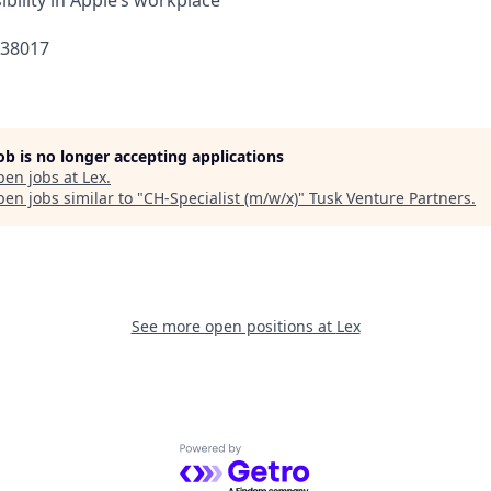
bility in Apple’s workplace
438017
job is no longer accepting applications
pen jobs at
Lex
.
en jobs similar to "
CH-Specialist (m/w/x)
"
Tusk Venture Partners
.
See more open positions at
Lex
Powered by Getro.com