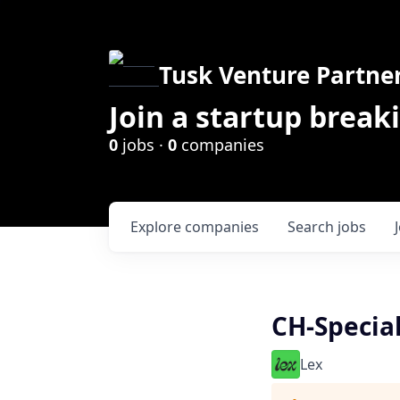
Tusk Venture Partne
Join a startup break
0
jobs ·
0
companies
Explore
companies
Search
jobs
CH-Special
Lex