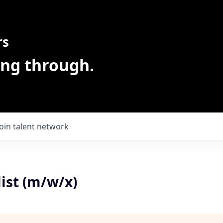
rs
ing through.
Join talent network
ist (m/w/x)