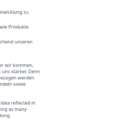
ntwicklung zu
owie Produkte
rechend unseren
oher wir kommen,
 uns stärker. Denn
inbezogen werden
andeln sowie
 idea reflected in
oming as many
elong.