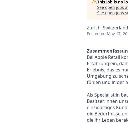
This job is no 
See open jobs a
See open jobs si
Zürich, Switzerlan
Posted
on May 17, 20
Zusammenfassun
Bei Apple Retail 
Erfahrung ein, dam
Erlebnis, das es n
Umgebung zu schaf
fühlen und in der a
Als Specialist:in 
Besitzer:innen uns
einzigartiges Kunde
die Bedürfnisse u
die ihr Leben berei