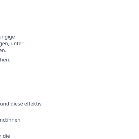
hängige
gen, unter
en.
chen.
nd diese effektiv
und:innen
 die