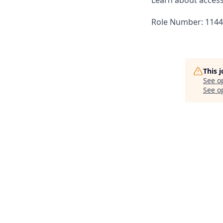
Learn about accessi
Role Number: 114
This 
See o
See op