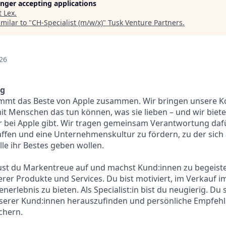
longer accepting applications
t
Lex
.
milar to "
CH-Specialist (m/w/x)
"
Tusk Venture Partners
.
d
26
g
kommt das Beste von Apple zusammen. Wir bringen unsere
it Menschen das tun können, was sie lieben – und wir biete
ur bei Apple gibt. Wir tragen gemeinsam Verantwortung dafür
fen und eine Unternehmenskultur zu fördern, zu der sich 
lle ihr Bestes geben wollen.
baust du Markentreue auf und machst Kund:innen zu begeist
erer Produkte und Services. Du bist motiviert, im Verkauf 
nerlebnis zu bieten. Als Specialist:in bist du neugierig. Du 
nserer Kund:innen herauszufinden und persönliche Empfeh
chern.