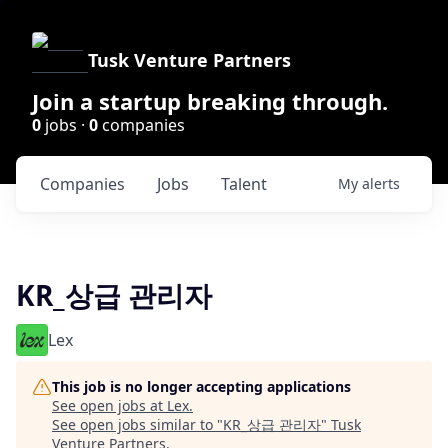
Tusk Venture Partners
Join a startup breaking through.
0
jobs ·
0
companies
Companies
Jobs
Talent
My
alerts
KR_상급 관리자
Lex
This job is no longer accepting applications
See open jobs at
Lex
.
See open jobs similar to "
KR_상급 관리자
"
Tusk
Venture Partners
.