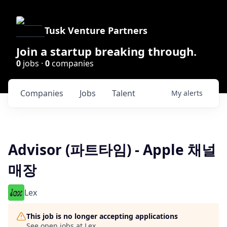
Tusk Venture Partners
Join a startup breaking through.
0
jobs ·
0
companies
Companies
Jobs
Talent
My
alerts
Advisor (파트타임) - Apple 채널
매장
Lex
This job is no longer accepting applications
See open jobs at
Lex
.