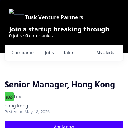
Tusk Venture Partners
Join a startup breaking through.
0
jobs ·
0
companies
Companies
Jobs
Talent
My
alerts
Senior Manager, Hong Kong
Lex
hong kong
Posted
on May 18, 2026
Apply now