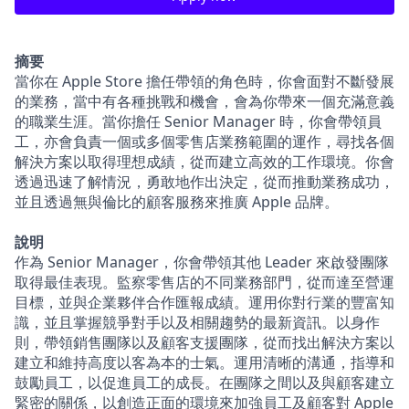
摘要
當你在 Apple Store 擔任帶領的角色時，你會面對不斷發展
的業務，當中有各種挑戰和機會，會為你帶來一個充滿意義
的職業生涯。當你擔任 Senior Manager 時，你會帶領員
工，亦會負責一個或多個零售店業務範圍的運作，尋找各個
解決方案以取得理想成績，從而建立高效的工作環境。你會
透過迅速了解情況，勇敢地作出決定，從而推動業務成功，
並且透過無與倫比的顧客服務來推廣 Apple 品牌。
說明
作為 Senior Manager，你會帶領其他 Leader 來啟發團隊
取得最佳表現。監察零售店的不同業務部門，從而達至營運
目標，並與企業夥伴合作匯報成績。運用你對行業的豐富知
識，並且掌握競爭對手以及相關趨勢的最新資訊。以身作
則，帶領銷售團隊以及顧客支援團隊，從而找出解決方案以
建立和維持高度以客為本的士氣。運用清晰的溝通，指導和
鼓勵員工，以促進員工的成長。在團隊之間以及與顧客建立
緊密的關係，以創造正面的環境來加強員工及顧客對 Apple