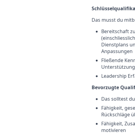
Schlüsselqualifik
Das musst du mitb
Bereitschaft z
(einschliessli
Dienstplans un
Anpassungen
Fließende Kenn
Unterstützung
Leadership Er
Bevorzugte Quali
Das solltest d
Fähigkeit, ges
Rückschläge 
Fähigkeit, Zus
motivieren