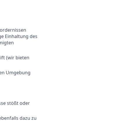
fordernissen
ge Einhaltung des
hmigten
ft (wir bieten
baren Umgebung
sse stößt oder
ebenfalls dazu zu