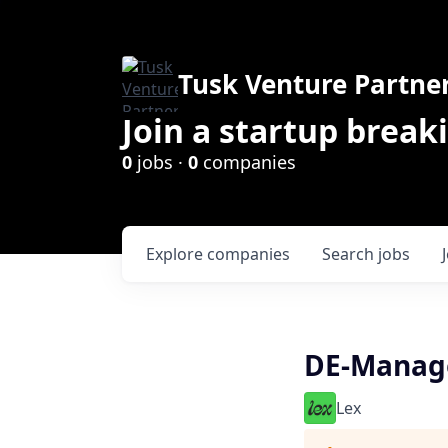
Tusk Venture Partne
Join a startup break
0
jobs ·
0
companies
Explore
companies
Search
jobs
DE-Manag
Lex