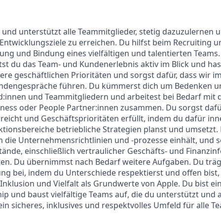
m und unterstützt alle Teammitglieder, stetig dazuzulernen u
ntwicklungsziele zu erreichen. Du hilfst beim Recruiting u
ng und Bindung eines vielfältigen und talentierten Teams. A
tst du das Team- und Kundenerlebnis aktiv im Blick und has
ere geschäftlichen Prioritäten und sorgst dafür, dass wir 
ndengespräche führen. Du kümmerst dich um Bedenken u
:innen und Teammitgliedern und arbeitest bei Bedarf mit
ness oder People Partner:innen zusammen. Du sorgst dafür
rreicht und Geschäftsprioritäten erfüllt, indem du dafür in
ionsbereiche betriebliche Strategien planst und umsetzt. Du
 die Unternehmensrichtlinien und -prozesse einhält, und sc
de, einschließlich vertraulicher Geschäfts- und Finanzin
en. Du übernimmst nach Bedarf weitere Aufgaben. Du trägs
g bei, indem du Unterschiede respektierst und offen bist,
Inklusion und Vielfalt als Grundwerte von Apple. Du bist ein
ip und baust vielfältige Teams auf, die du unterstützt und 
 ein sicheres, inklusives und respektvolles Umfeld für alle 