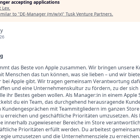
longer accepting applications
t
Lex
.
milar to "
DE-Manager (m/w/x)
"
Tusk Venture Partners
.
y
26
g
kommt das Beste von Apple zusammen. Wir bringen unsere
it Menschen das tun können, was sie lieben – und wir biete
ur bei Apple gibt. Wir tragen gemeinsam Verantwortung dafür
fen und eine Unternehmenskultur zu fördern, zu der sich 
lle ihr Bestes geben wollen. Als Manager:in in einem Apple S
kelst du ein Team, das durchgehend herausragende Kundene
n Kundengesprächen mit Teammitgliedern im ganzen Store 
u erreichen und geschäftliche Prioritäten umzusetzen. Als 
e innerhalb zugewiesener Bereiche im Store verantwortlic
äftliche Prioritäten erfüllt werden. Du arbeitest gemeinsa
ategie umzusetzen und die Unternehmensziele zu erreichen