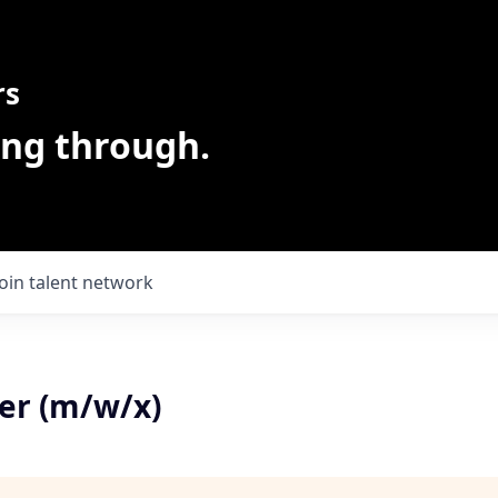
rs
ing through.
Join talent network
er (m/w/x)