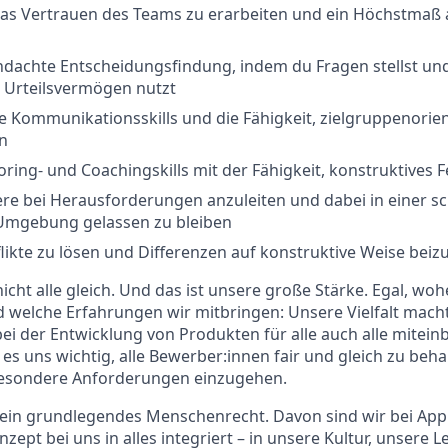
 das Vertrauen des Teams zu erarbeiten und ein Höchstmaß a
hdachte Entscheidungsfindung, indem du Fragen stellst un
 Urteilsvermögen nutzt
Kommunikationsskills und die Fähigkeit, zielgruppenorien
n
oring- und Coachingskills mit der Fähigkeit, konstruktives
ere bei Herausforderungen anzuleiten und dabei in einer s
mgebung gelassen zu bleiben
flikte zu lösen und Differenzen auf konstruktive Weise beiz
nicht alle gleich. Und das ist unsere große Stärke. Egal, w
 welche Erfahrungen wir mitbringen: Unsere Vielfalt macht
bei der Entwicklung von Produkten für alle auch alle mite
es uns wichtig, alle Bewerber:innen fair und gleich zu beh
esondere Anforderungen einzugehen.
st ein grundlegendes Menschenrecht. Davon sind wir bei Ap
nzept bei uns in alles integriert – in unsere Kultur, unsere 