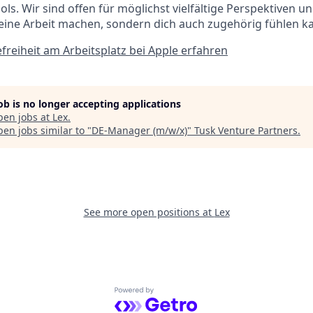
ols. Wir sind offen für möglichst vielfältige Perspektiven 
deine Arbeit machen, sondern dich auch zugehörig fühlen k
freiheit am Arbeitsplatz bei Apple erfahren
job is no longer accepting applications
pen jobs at
Lex
.
en jobs similar to "
DE-Manager (m/w/x)
"
Tusk Venture Partners
.
See more open positions at
Lex
Powered by Getro.com