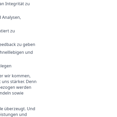
n Integrität zu
d Analysen,
tiert zu
 Feedback zu geben
chnelllebigen und
ulegen
oher wir kommen,
 uns stärker. Denn
inbezogen werden
andeln sowie
ple überzeugt. Und
Leistungen und