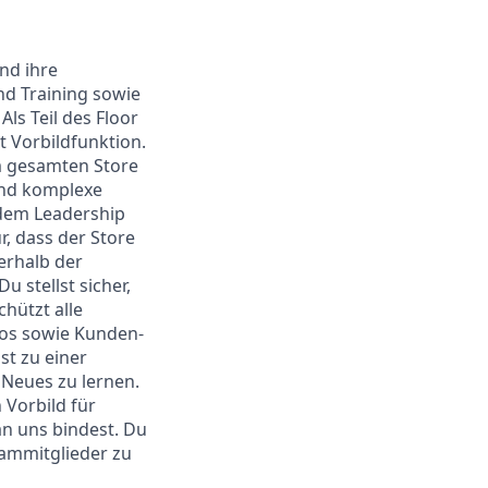
nd ihre
nd Training sowie
ls Teil des Floor
t Vorbildfunktion.
im gesamten Store
nd komplexe
 dem Leadership
, dass der Store
nerhalb der
 stellst sicher,
hützt alle
fos sowie Kunden-
t zu einer
 Neues zu lernen.
 Vorbild für
an uns bindest. Du
Teammitglieder zu