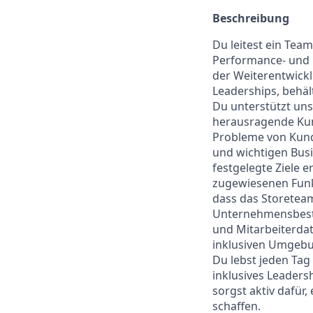
Beschreibung
Du leitest ein Tea
Performance- und E
der Weiterentwicklu
Leaderships, behäl
Du unterstützt uns
herausragende Ku
Probleme von Kund
und wichtigen Busi
festgelegte Ziele e
zugewiesenen Funkt
dass das Storeteam
Unternehmensbestän
und Mitarbeiterdat
inklusiven Umgebun
Du lebst jeden Tag 
inklusives Leadersh
sorgst aktiv dafür,
schaffen.