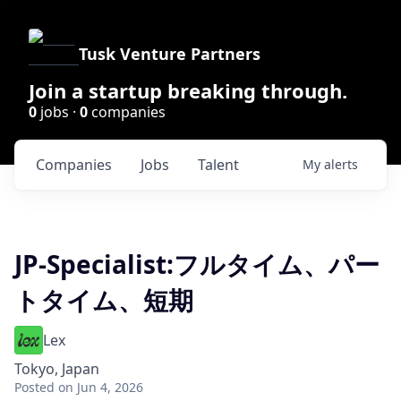
Tusk Venture Partners
Join a startup breaking through.
0
jobs ·
0
companies
Companies
Jobs
Talent
My
alerts
JP-Specialist:フルタイム、パー
トタイム、短期
Lex
Tokyo, Japan
Posted
on Jun 4, 2026