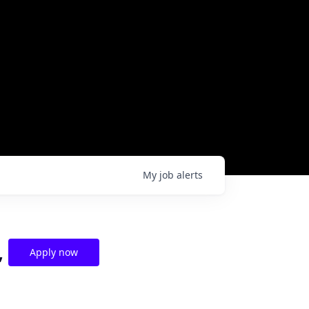
My
job
alerts
,
Apply now