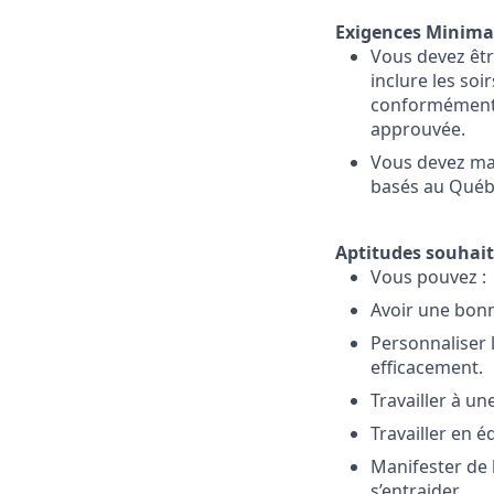
Exigences Minima
Vous devez être
inclure les soi
conformément 
approuvée.
Vous devez maît
basés au Québe
Aptitudes souhai
Vous pouvez :
Avoir une bonn
Personnaliser 
efficacement.
Travailler à un
Travailler en é
Manifester de l
s’entraider.