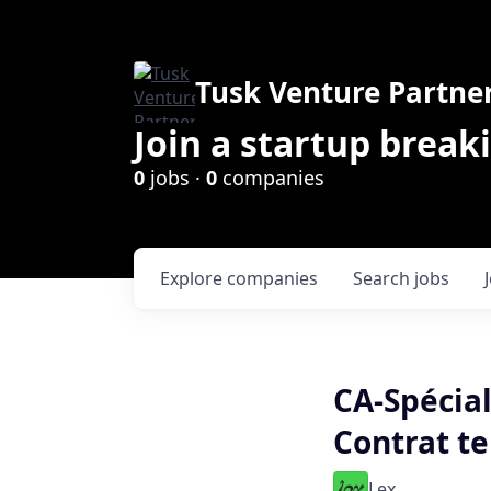
Tusk Venture Partne
Join a startup break
0
jobs ·
0
companies
Explore
companies
Search
jobs
CA-Spécial
Contrat t
Lex