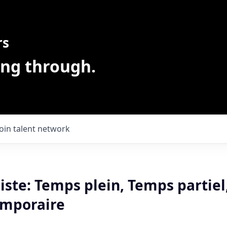
rs
ing through.
Join talent network
iste: Temps plein, Temps partiel
emporaire