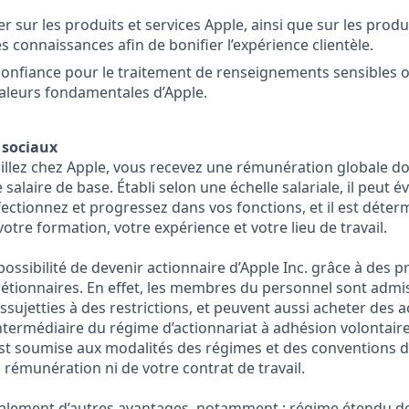
 sur les produits et services Apple, ainsi que sur les produi
 connaissances afin de bonifier l’expérience clientèle.
confiance pour le traitement de renseignements sensibles o
valeurs fondamentales d’Apple.
 sociaux
illez chez Apple, vous recevez une rémunération globale do
salaire de base. Établi selon une échelle salariale, il peut 
ectionnez et progressez dans vos fonctions, et il est déter
tre formation, votre expérience et votre lieu de travail.
 possibilité de devenir actionnaire d’Apple Inc. grâce à de
rétionnaires. En effet, les membres du personnel sont admiss
assujetties à des restrictions, et peuvent aussi acheter des a
’intermédiaire du régime d’actionnariat à adhésion volontaire
 soumise aux modalités des régimes et des conventions d’A
la rémunération ni de votre contrat de travail.
alement d’autres avantages, notamment : régime étendu de