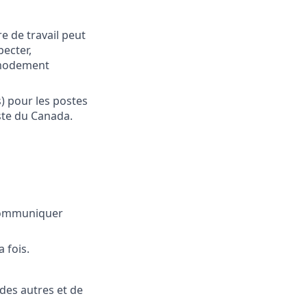
e de travail peut
pecter,
mmodement
s) pour les postes
este du Canada.
s communiquer
 fois.
 des autres et de