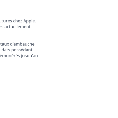
utures chez Apple.
tes actuellement
un taux d'embauche
ndidats possédant
 rémunérés jusqu'au