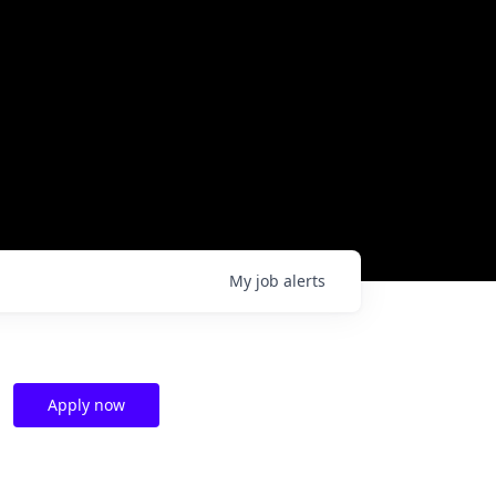
My
job
alerts
Apply now