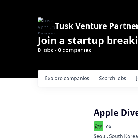
Tusk Venture Partne
Join a startup break
0
jobs ·
0
companies
Explore
companies
Search
jobs
Apple Di
Lex
Seoul, South Korea