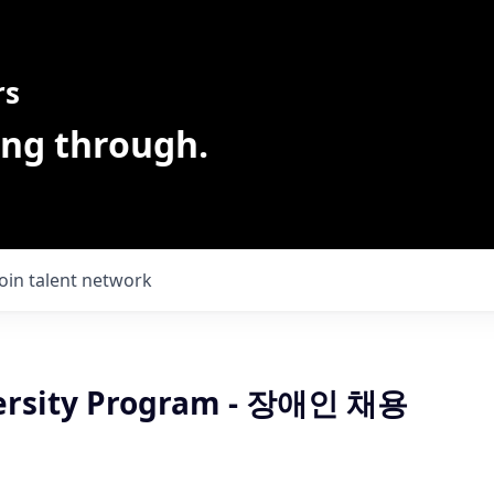
rs
ing through.
Join talent network
versity Program - 장애인 채용