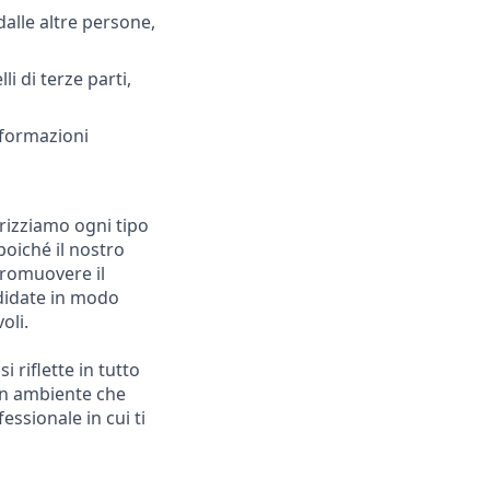
alle altre persone,
i di terze parti,
nformazioni
orizziamo ogni tipo
poiché il nostro
promuovere il
ndidate in modo
oli.
 riflette in tutto
 un ambiente che
essionale in cui ti