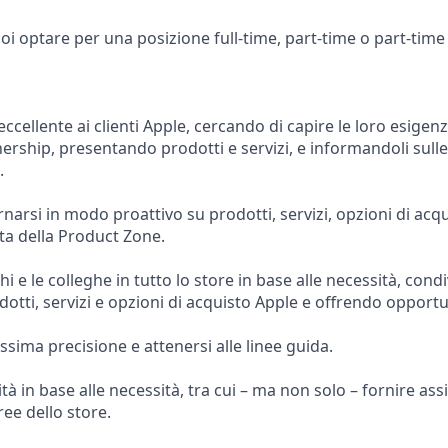
oi optare per una posizione full-time, part-time o part-tim
eccellente ai clienti Apple, cercando di capire le loro esigenz
rship, presentando prodotti e servizi, e informandoli sulle
.
arsi in modo proattivo su prodotti, servizi, opzioni di acq
ta della Product Zone.
i e le colleghe in tutto lo store in base alle necessità, cond
otti, servizi e opzioni di acquisto Apple e offrendo opport
sima precisione e attenersi alle linee guida.
ità in base alle necessità, tra cui – ma non solo – fornire assi
ree dello store.