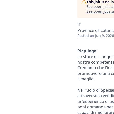
This job is no 
See open jobs a
See open jobs si
IT
Province of Catania,
Posted
on Jun 9, 2026
Riepilogo
Lo store è il luogo
nostra competenza 
Crediamo che l’inc
promuovere una cult
il meglio.
Nel ruolo di Specia
attraverso la vendi
un’esperienza di ass
poni domande per s
capaci di migliorare