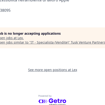
ccessibilità nell’ambiente di lavoro Apple
438095
job is no longer accepting applications
pen jobs at
Lex
.
en jobs similar to "
IT - Specialista (Vendite)
"
Tusk Venture Partner
See more open positions at
Lex
Powered by Getro.com