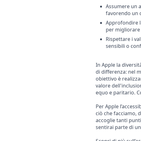
Assumere un at
favorendo un c
Approfondire la
per migliorare 
Rispettare i v
sensibili o conf
In Apple la diversi
di differenza: nel 
obiettivo è realiz
valore dell'inclusi
equo e paritario. 
Per Apple l’accessi
ciò che facciamo, d
accoglie tanti punt
sentirai parte di u