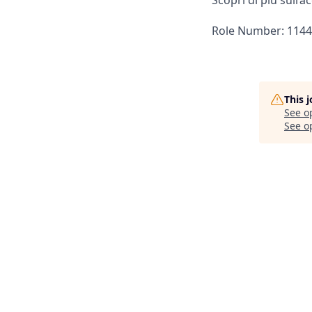
Scopri di più sull’a
Role Number: 114
This 
See o
See op