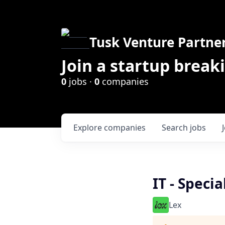
Tusk Venture Partne
Join a startup break
0
jobs ·
0
companies
Explore
companies
Search
jobs
IT - Specia
Lex