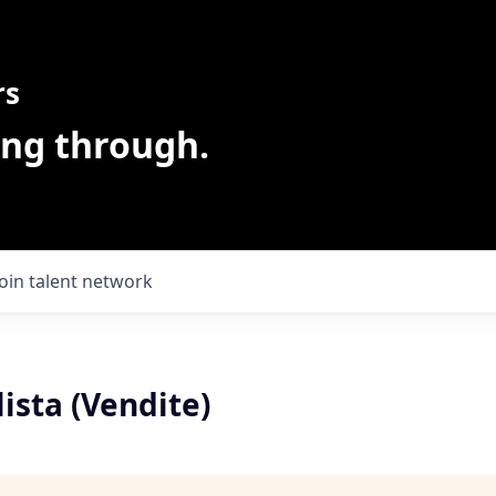
rs
ing through.
Join talent network
lista (Vendite)