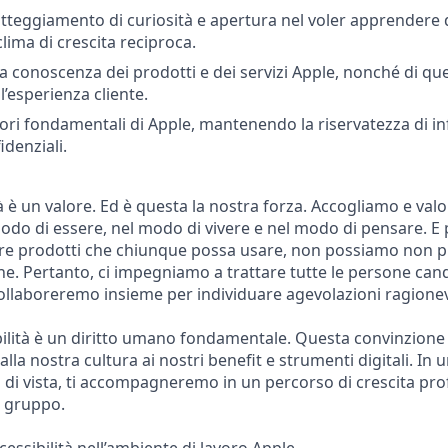
teggiamento di curiosità e apertura nel voler apprendere d
lima di crescita reciproca.
 conoscenza dei prodotti e dei servizi Apple, nonché di quell
l’esperienza cliente.
alori fondamentali di Apple, mantenendo la riservatezza di i
idenziali.
tà è un valore. Ed è questa la nostra forza. Accogliamo e val
modo di essere, nel modo di vivere e nel modo di pensare. E 
zare prodotti che chiunque possa usare, non possiamo non 
one. Pertanto, ci impegniamo a trattare tutte le persone ca
Collaboreremo insieme per individuare agevolazioni ragionev
bilità è un diritto umano fondamentale. Questa convinzione si
alla nostra cultura ai nostri benefit e strumenti digitali. In
i di vista, ti accompagneremo in un percorso di crescita prof
n gruppo.