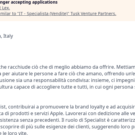
longer accepting applications
t
Lex
.
milar to "
IT - Specialista (Vendite)
"
Tusk Venture Partners
.
 Italy
 che racchiude ciò che di meglio abbiamo da offrire. Mettiam
per aiutare le persone a fare ciò che amano, offrendo un’e
lusione sia una responsabilità condivisa: insieme, ci impeg
ura capace di accogliere tutte e tutti, in cui ogni persona 
list, contribuirai a promuovere la brand loyalty e ad acquisir
ta di prodotti e servizi Apple. Lavorerai con dedizione alle v
istenza senza precedenti. Il ruolo di Specialist è caratterizz
coprire di più sulle esigenze dei clienti, suggerendo loro 
 le loro vite.