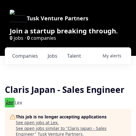
Tusk Venture Partners
Join a startup breaking through.
0
jobs ·
0
companies
Companies
Jobs
Talent
My
alerts
Claris Japan - Sales Engineer
Lex
This job is no longer accepting applications
See open jobs at
Lex
.
See open jobs similar to "
Claris Japan - Sales
Engineer
"
Tusk Venture Partners
.